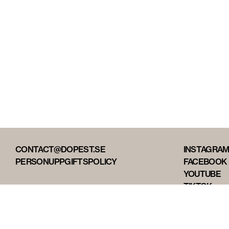
CONTACT@DOPEST.SE
INSTAGRA
PERSONUPPGIFTSPOLICY
FACEBOOK
YOUTUBE
TIKTOK
DOPEST ST
DOPEST D