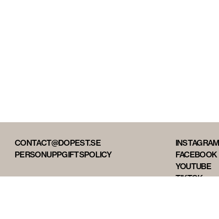
CONTACT@DOPEST.SE
INSTAGRA
PERSONUPPGIFTSPOLICY
FACEBOOK
YOUTUBE
TIKTOK
DOPEST ST
DOPEST D