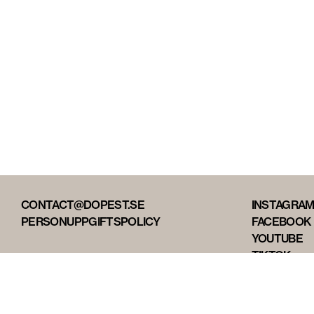
CONTACT@DOPEST.SE
INSTAGRA
PERSONUPPGIFTSPOLICY
FACEBOOK
YOUTUBE
TIKTOK
DOPEST ST
DOPEST D