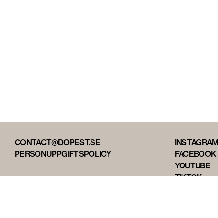
CONTACT@DOPEST.SE
INSTAGRA
PERSONUPPGIFTSPOLICY
FACEBOOK
YOUTUBE
TIKTOK
DOPEST ST
DOPEST D