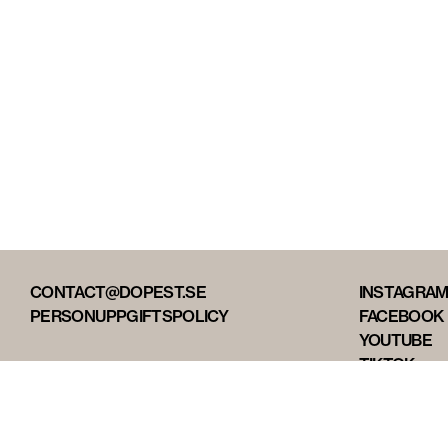
CONTACT@DOPEST.SE
INSTAGRA
PERSONUPPGIFTSPOLICY
FACEBOOK
YOUTUBE
TIKTOK
DOPEST ST
DOPEST D