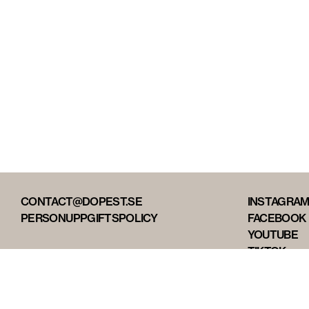
CONTACT@DOPEST.SE
INSTAGRA
PERSONUPPGIFTSPOLICY
FACEBOOK
YOUTUBE
TIKTOK
DOPEST ST
DOPEST D