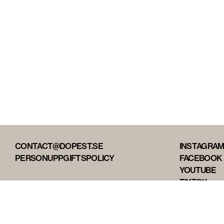
CONTACT@DOPEST.SE
INSTAGRA
PERSONUPPGIFTSPOLICY
FACEBOOK
YOUTUBE
TIKTOK
DOPEST ST
DOPEST D