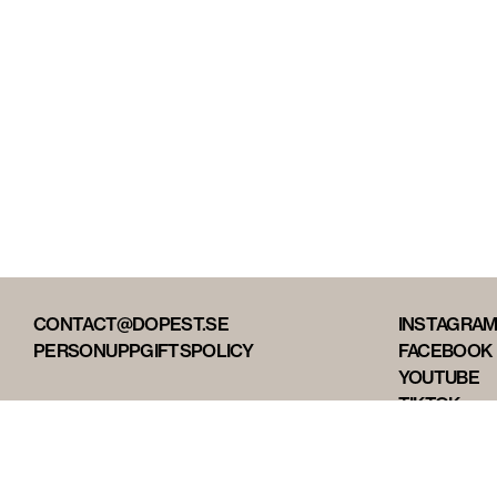
CONTACT@DOPEST.SE
INSTAGRA
PERSONUPPGIFTSPOLICY
FACEBOOK
YOUTUBE
TIKTOK
DOPEST ST
DOPEST D