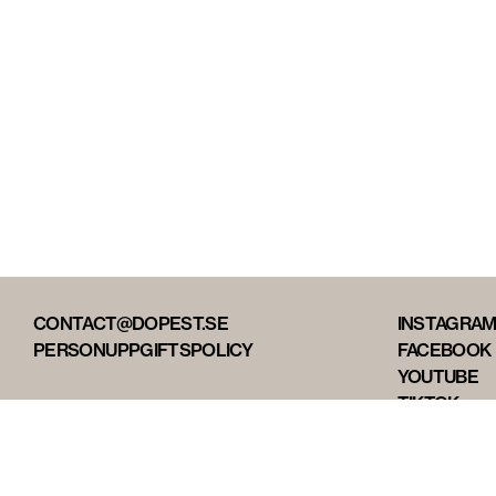
CONTACT@DOPEST.SE
INSTAGRA
PERSONUPPGIFTSPOLICY
FACEBOOK
YOUTUBE
TIKTOK
DOPEST ST
DOPEST D