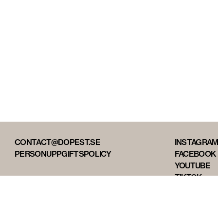
CONTACT@DOPEST.SE
INSTAGRA
PERSONUPPGIFTSPOLICY
FACEBOOK
YOUTUBE
TIKTOK
DOPEST ST
DOPEST D