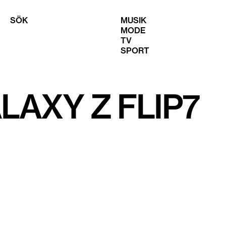
SÖK
MUSIK
MODE
TV
SPORT
AXY Z FLIP7