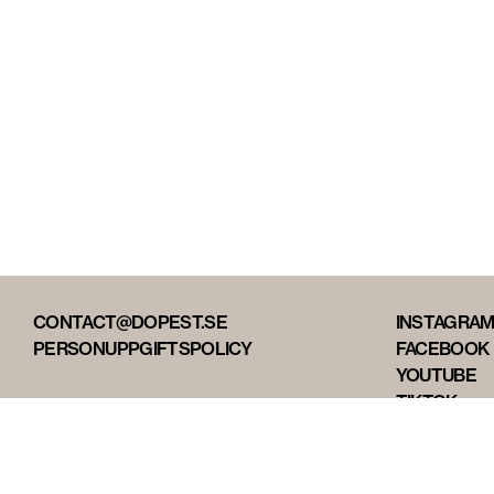
CONTACT@DOPEST.SE
INSTAGRA
PERSONUPPGIFTSPOLICY
FACEBOOK
YOUTUBE
TIKTOK
DOPEST ST
DOPEST D