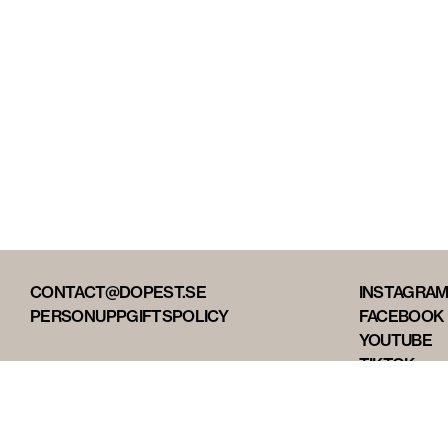
CONTACT@DOPEST.SE
INSTAGRA
PERSONUPPGIFTSPOLICY
FACEBOOK
YOUTUBE
TIKTOK
DOPEST ST
DOPEST D