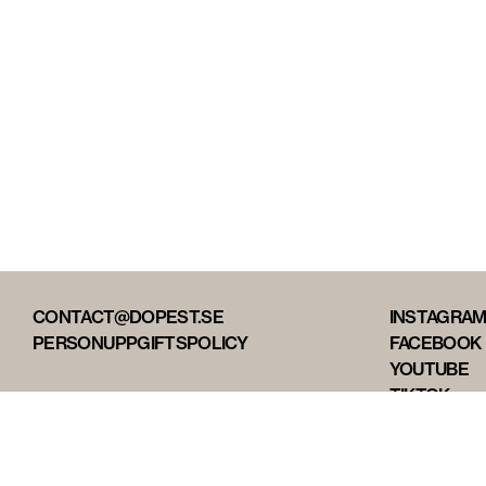
CONTACT@DOPEST.SE
INSTAGRA
PERSONUPPGIFTSPOLICY
FACEBOOK
YOUTUBE
TIKTOK
DOPEST ST
DOPEST D