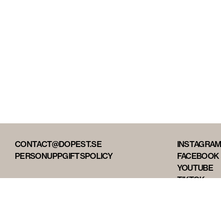
CONTACT@DOPEST.SE
INSTAGRA
PERSONUPPGIFTSPOLICY
FACEBOOK
YOUTUBE
TIKTOK
DOPEST ST
DOPEST D