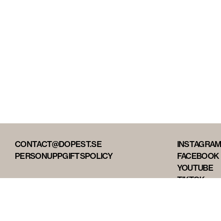
CONTACT@DOPEST.SE
INSTAGRA
PERSONUPPGIFTSPOLICY
FACEBOOK
YOUTUBE
TIKTOK
DOPEST ST
DOPEST D