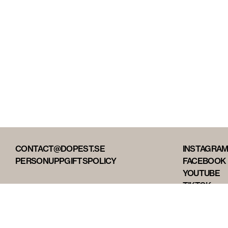
CONTACT@DOPEST.SE
INSTAGRA
PERSONUPPGIFTSPOLICY
FACEBOOK
YOUTUBE
TIKTOK
DOPEST ST
DOPEST D