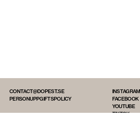
CONTACT@DOPEST.SE
INSTAGRA
PERSONUPPGIFTSPOLICY
FACEBOOK
YOUTUBE
TIKTOK
DOPEST ST
DOPEST D