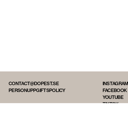
CONTACT@DOPEST.SE
INSTAGRA
PERSONUPPGIFTSPOLICY
FACEBOOK
YOUTUBE
TIKTOK
DOPEST ST
DOPEST D