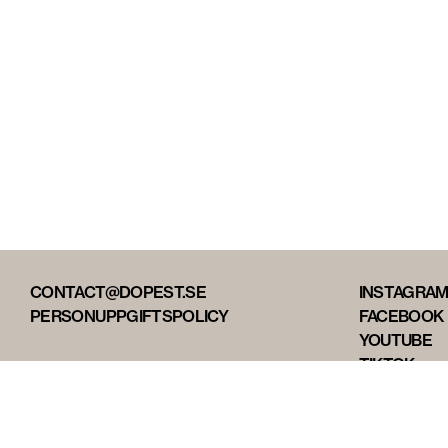
CONTACT@DOPEST.SE
INSTAGRA
PERSONUPPGIFTSPOLICY
FACEBOOK
YOUTUBE
TIKTOK
DOPEST ST
DOPEST D