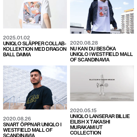
2025.01.02
2020.08.28
UNIQLO SLÄPPER COLLAB-
NU KAN DU BESÖKA
KOLLEKTION MED DRAGON
UNIQLO I WESTFIELD MALL
BALL DAIMA
OF SCANDINAVIA
2020.05.15
UNIQLO LANSERAR BILLIE
2020.08.26
EILISH X TAKASHI
SNART ÖPPNAR UNIQLO I
MURAKAMI UT
WESTFIELD MALL OF
COLLECTION
SCANDINAVIA