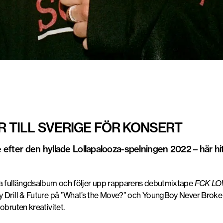
R TILL SVERIGE FÖR KONSERT
e efter den hyllade Lollapalooza-spelningen 2022 – här hit
ta fullängdsalbum och följer upp rapparens debutmixtape
FCK LO
y Drill & Future på ”What’s the Move?” och YoungBoy Never Broke 
obruten kreativitet.