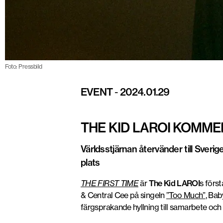
Foto: Pressbild
EVENT
-
2024.01.29
THE KID LAROI KOMME
Världsstjärnan återvänder till Sverig
plats
THE FIRST TIME
är
The Kid LAROI
s förs
& Central Cee på singeln
”Too Much”
, Bab
färgsprakande hyllning till samarbete och 