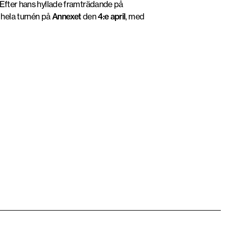
 Efter hans hyllade framträdande på
 hela turnén på
Annexet
den
4:e april
, med