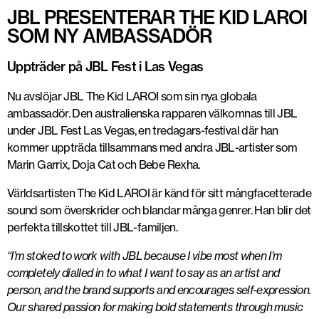
JBL PRESENTERAR THE KID LAROI
SOM NY AMBASSADÖR
Uppträder på JBL Fest i Las Vegas
Nu avslöjar JBL The Kid LAROI som sin nya globala
ambassadör. Den australienska rapparen välkomnas till JBL
under JBL Fest Las Vegas, en tredagars-festival där han
kommer uppträda tillsammans med andra JBL-artister som
Marin Garrix, Doja Cat och Bebe Rexha.
Världsartisten The Kid LAROI är känd för sitt mångfacetterade
sound som överskrider och blandar många genrer. Han blir det
perfekta tillskottet till JBL-familjen.
“I’m stoked to work with JBL because I vibe most when I’m
completely dialled in to what I want to say as an artist and
person, and the brand supports and encourages self-expression.
Our shared passion for making bold statements through music