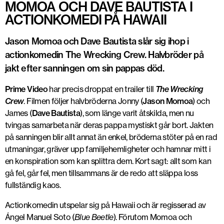
MOMOA OCH DAVE BAUTISTA I
ACTIONKOMEDI PÅ HAWAII
Jason Momoa och Dave Bautista slår sig ihop i
actionkomedin The Wrecking Crew. Halvbröder på
jakt efter sanningen om sin pappas död.
Prime Video
har precis droppat en trailer till
The Wrecking
Crew
. Filmen följer halvbröderna Jonny (
Jason Momoa
) och
James (
Dave Bautista
), som länge varit åtskilda, men nu
tvingas samarbeta när deras pappa mystiskt går bort. Jakten
på sanningen blir allt annat än enkel, bröderna stöter på en rad
utmaningar, gräver upp familjehemligheter och hamnar mitt i
en konspiration som kan splittra dem. Kort sagt: allt som kan
gå fel, går fel, men tillsammans är de redo att släppa loss
fullständig kaos.
Actionkomedin utspelar sig på Hawaii och är regisserad av
Ángel Manuel Soto (
Blue Beetle
). Förutom Momoa och