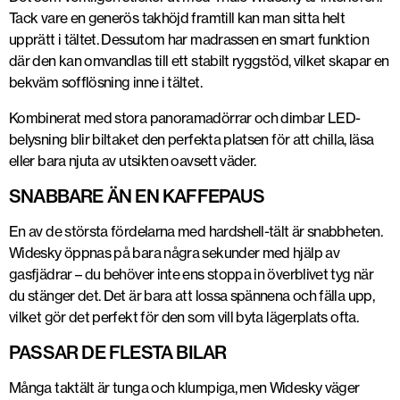
Tack vare en generös takhöjd framtill kan man sitta helt
upprätt i tältet. Dessutom har madrassen en smart funktion
där den kan omvandlas till ett stabilt ryggstöd, vilket skapar en
bekväm sofflösning inne i tältet.
Kombinerat med stora panoramadörrar och dimbar LED-
belysning blir biltaket den perfekta platsen för att chilla, läsa
eller bara njuta av utsikten oavsett väder.
SNABBARE ÄN EN KAFFEPAUS
En av de största fördelarna med hardshell-tält är snabbheten.
Widesky öppnas på bara några sekunder med hjälp av
gasfjädrar – du behöver inte ens stoppa in överblivet tyg när
du stänger det. Det är bara att lossa spännena och fälla upp,
vilket gör det perfekt för den som vill byta lägerplats ofta.
PASSAR DE FLESTA BILAR
Många taktält är tunga och klumpiga, men Widesky väger