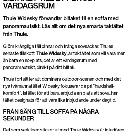
VARDAGSRUM
Thule Widesky förvandlar biltaket till en soffa med
panoramautsikt. Läs allt om det nya smarta taktältet
från Thule.
Glöm krångliga tältpinnar och trånga sovsäckar. Thules
senaste tillskott,
Thule Widesky
, är taktältet som vill vara mer
än bara en sovplats, det är ett vardagsrum med
panoramautsikt, direkt på ditt biltak.
Thule fortsätter att dominera outdoor-scenen och med det
nya tvåmannatältet Widesky fokuserar de på ”hardshell-
komfort”. Istället för att bara erbjuda en plats att sova, har
tältet designats för att vara lika inbjudande under dagtid.
FRÅN SÄNG TILL SOFFA PÅ NÅGRA
SEKUNDER
Det som verkligen sticker ut med Thule Widesky är interiören.