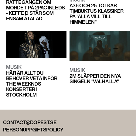
RÄTTEGÅNGEN OM
A36 OCH 25 TOLKAR
MORDET PÅ 2PAC INLEDS
TIMBUKTUS KLASSIKER
- KEFFE D STÅR SOM
PÅ "ALLA VILL TILL
ENSAM ÅTALAD
HIMMELEN"
MUSIK
MUSIK
HÄR ÄR ALLT DU
2M SLÄPPER DEN NYA
BEHÖVER VETA INFÖR
SINGELN "VALHALLA"
THE WEEKNDS
KONSERTER I
STOCKHOLM
CONTACT@DOPEST.SE
PERSONUPPGIFTSPOLICY