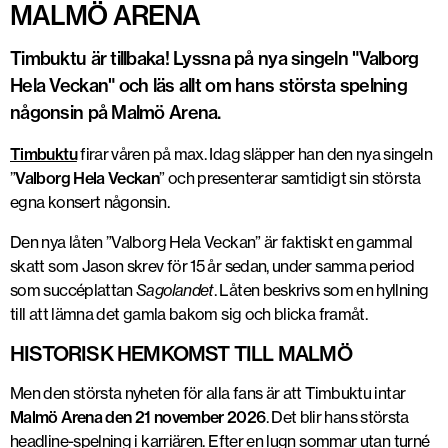
MALMÖ ARENA
Timbuktu är tillbaka! Lyssna på nya singeln "Valborg
Hela Veckan" och läs allt om hans största spelning
någonsin på Malmö Arena.
Timbuktu
firar våren på max. Idag släpper han den nya singeln
”
Valborg Hela Veckan
” och presenterar samtidigt sin största
egna konsert någonsin.
Den nya låten ”Valborg Hela Veckan” är faktiskt en gammal
skatt som Jason skrev för 15 år sedan, under samma period
som succéplattan
Sagolandet
. Låten beskrivs som en hyllning
till att lämna det gamla bakom sig och blicka framåt.
HISTORISK HEMKOMST TILL MALMÖ
Men den största nyheten för alla fans är att Timbuktu intar
Malmö Arena den 21 november 2026
. Det blir hans största
headline-spelning i karriären. Efter en lugn sommar utan turné