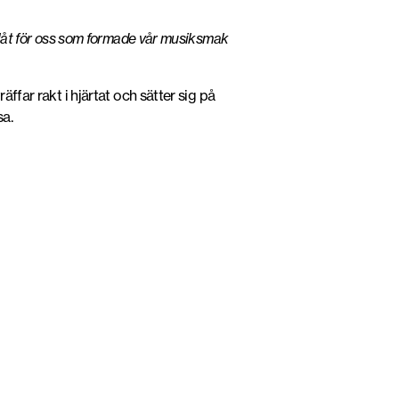
k låt för oss som formade vår musiksmak
ffar rakt i hjärtat och sätter sig på
sa.