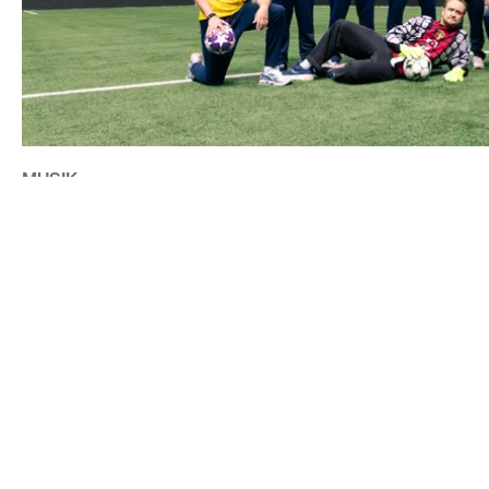
MUSIK
GES-BARNEN OCH TJUVJAKT GÖR NY VERSION AV "NÄR V
CONTACT@DOPEST.SE
PERSONUPPGIFTSPOLICY
INSTAGRAM
FACEBOOK
YOUTUBE