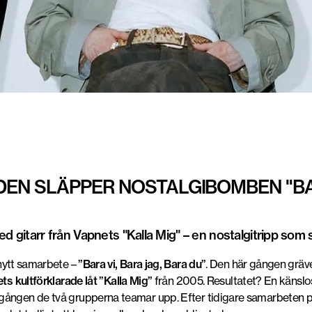
EN SLÄPPER NOSTALGIBOMBEN "BAR
d gitarr från Vapnets "Kalla Mig" – en nostalgitripp som s
 nytt samarbete –
”Bara vi, Bara jag, Bara du”
. Den här gången gräv
ts kultförklarade låt
”Kalla Mig”
från 2005. Resultatet? En känslo
 gången de två grupperna teamar upp. Efter tidigare samarbeten 