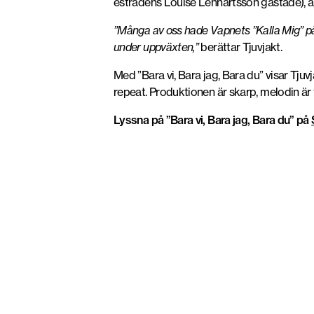
estradens Louise Lennartsson gästade), är 
”Många av oss hade Vapnets ”Kalla Mig” på 
under uppväxten,”
berättar Tjuvjakt.
Med ”Bara vi, Bara jag, Bara du” visar Tjuv
repeat. Produktionen är skarp, melodin är t
Lyssna på ”Bara vi, Bara jag, Bara du” på