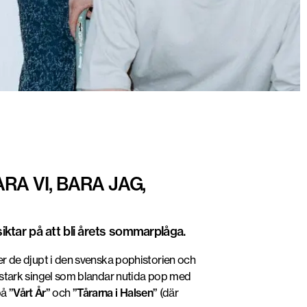
A VI, BARA JAG,
iktar på att bli årets sommarplåga.
er de djupt i den svenska pophistorien och
stark singel som blandar nutida pop med
på
”Vårt År”
och
”Tårarna i Halsen”
(där