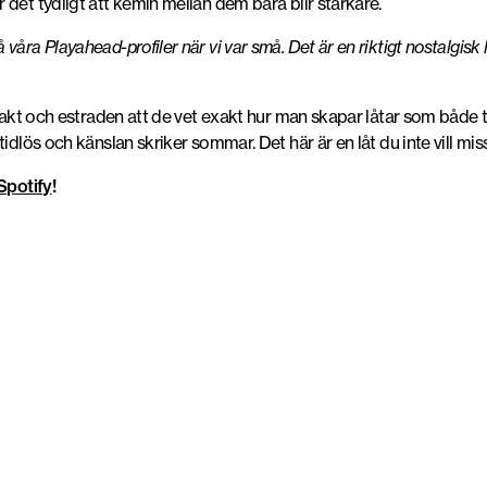
det tydligt att kemin mellan dem bara blir starkare.
våra Playahead-profiler när vi var små. Det är en riktigt nostalgis
jakt och estraden att de vet exakt hur man skapar låtar som både trä
idlös och känslan skriker sommar. Det här är en låt du inte vill mis
Spotify
!