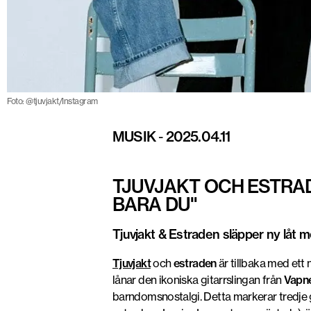
Foto: @tjuvjakt/Instagram
MUSIK
-
2025.04.11
TJUVJAKT OCH ESTRAD
BARA DU"
Tjuvjakt & Estraden släpper ny låt me
Tjuvjakt
och
estraden
är tillbaka med ett
lånar den ikoniska gitarrslingan från
Vapne
barndomsnostalgi. Detta markerar tredje