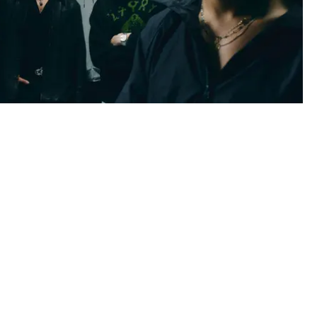
NEWKID & CLAYTON PÅ "HOS DIG ÄR JAG STARK"