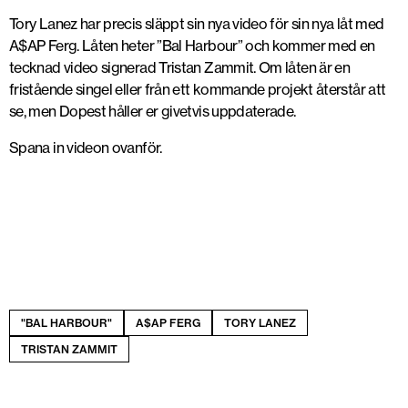
Tory Lanez har precis släppt sin nya video för sin nya låt med
A$AP Ferg. Låten heter ”Bal Harbour” och kommer med en
tecknad video signerad Tristan Zammit. Om låten är en
fristående singel eller från ett kommande projekt återstår att
se, men Dopest håller er givetvis uppdaterade.
Spana in videon ovanför.
"BAL HARBOUR"
A$AP FERG
TORY LANEZ
TRISTAN ZAMMIT