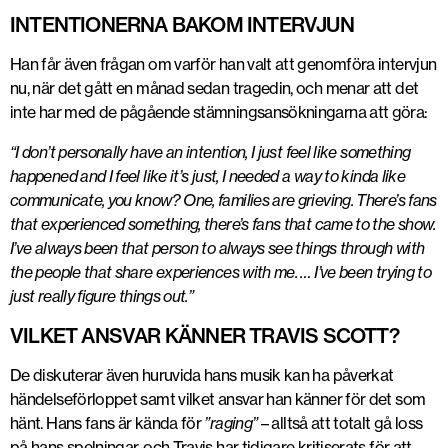
INTENTIONERNA BAKOM INTERVJUN
Han får även frågan om varför han valt att genomföra intervjun
nu, när det gått en månad sedan tragedin, och menar att det
inte har med de pågående stämningsansökningarna att göra:
“I don’t personally have an intention, I just feel like something
happened and I feel like it’s just, I needed a way to kinda like
communicate, you know? One, families are grieving. There’s fans
that experienced something, there’s fans that came to the show.
I’ve always been that person to always see things through with
the people that share experiences with me. … I’ve been trying to
just really figure things out.”
VILKET ANSVAR KÄNNER TRAVIS SCOTT?
De diskuterar även huruvida hans musik kan ha påverkat
händelseförloppet samt vilket ansvar han känner för det som
hänt. Hans fans är kända för
”raging”
– alltså att totalt gå loss
på hans spelningar, och Travis har tidigare kritiserats för att