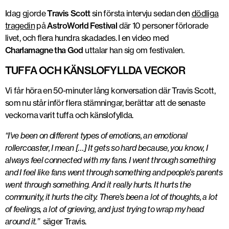
Idag gjorde
Travis Scott
sin första intervju sedan den
dödliga
tragedin
på
AstroWorld Festival
där 10 personer förlorade
livet, och flera hundra skadades. I en video med
Charlamagne tha God
uttalar han sig om festivalen.
TUFFA OCH KÄNSLOFYLLDA VECKOR
Vi får höra en 50-minuter lång konversation där Travis Scott,
som nu står inför flera stämningar, berättar att de senaste
veckorna varit tuffa och känslofyllda.
“I’ve been on different types of emotions, an emotional
rollercoaster, I mean […] It gets so hard because, you know, I
always feel connected with my fans. I went through something
and I feel like fans went through something and people’s parents
went through something. And it really hurts. It hurts the
community, it hurts the city. There’s been a lot of thoughts, a lot
of feelings, a lot of grieving, and just trying to wrap my head
around it.”
säger Travis.