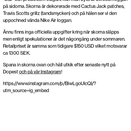
på sidorna. Skorna är dekorerade med Cactus Jack patches,
Travis Scotts grillz (tandsmycken) och på hälen ser vi den
uppochned vända Nike Air loggan.
Ännu finns inga officiella uppgifter kring när skorna släpps
men enligt spekulationer är det någongång under sommaren.
Retailpriset är samma som tidigare $150 USD vilket motsvarar
ca 1300 SEK.
Spana in skorna ovan och håll utkik efter senaste nytt på
Dopest
och på vår Instagram
!
https://www.instagram.com/p/BiwLgoUlcQI/?
utm_source=ig_embed