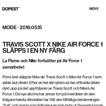
MENY
MODE
-
2018.05.15
TRAVIS SCOTT X NIKE AIR FORCE 1
SLÄPPS I EN NY FÄRG
La Flame och Nike fortsätter på Air Force 1
samarbetet
Förra året släppte Nike sin Travis Scott x Nike Air Force 1 som
sålde slut direkt. Efter en hel del rykten så har officiella bilder
dykt upp på det uppföljaren av Travis Scott och Nike’s Air
Force 1. De nya skorna har annan ton på överdelen än den
tidigare helvita. Modellen har fått den tillfälliga benämningen
”Sail” och precis som tidigare kan man byta ut Swoosh loggan