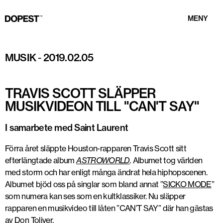
MENY
MUSIK
-
2019.02.05
TRAVIS SCOTT SLÄPPER
MUSIKVIDEON TILL "CAN'T SAY"
I samarbete med Saint Laurent
Förra året släppte Houston-rapparen Travis Scott sitt
efterlängtade album
ASTROWORLD
.
Albumet tog världen
med storm och har enligt många ändrat hela hiphopscenen.
Albumet bjöd oss på singlar som bland annat ”
SICKO MODE
”
som numera kan ses som en kultklassiker. Nu släpper
rapparen en musikvideo till låten ”CAN’T SAY” där han gästas
av Don Toliver.