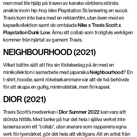
men med lite hjälp på traven av kanske världens största
ansikte inom hip-hop blev Playstation 5’s lansering en succé.
Travis kom inte bara med en reklamfilm, utan även med en
kapselkollektion samt de omtalade
Nike x Travis Scott x
Playstation Dunk Low
. Ännu ett collab som troligtvis verkligen
kommer från hjärtat av gamern Travis.
NEIGHBOURHOOD (2021)
Vilket bättre sätt att fira sin födelsedag på än med en
minikollektion i samarbete med japanska
Neighbourhood
? En
t-shirt, hoodie, samt rökelsekammare var allt de två behövde
för att skapa en gullig, minimalistisk, men fin kapsel.
Dior
DIOR (2021)
Travis Scott’s medverkan i
Dior Summer 2022
kan vara sitt
största hittills. Med tanke på hur det hela i själva verket inte
lanseras som ett ”collab”, utan snarare som rapparens egna
verk för lyxmärket, gör det hela allt viktigare. Att en artist från