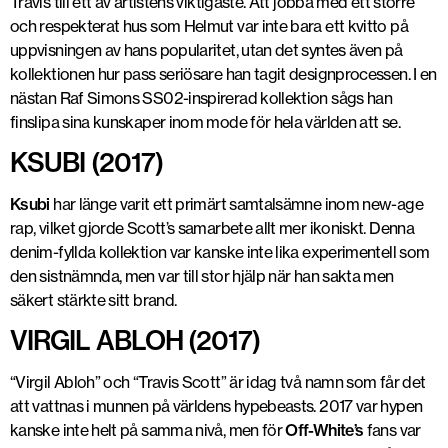
Travis till ett av artistens viktigaste. Att jobba med ett större
och respekterat hus som Helmut var inte bara ett kvitto på
uppvisningen av hans popularitet, utan det syntes även på
kollektionen hur pass seriösare han tagit designprocessen. I en
nästan Raf Simons SS02-inspirerad kollektion sågs han
finslipa sina kunskaper inom mode för hela världen att se.
KSUBI (2017)
Ksubi
har länge varit ett primärt samtalsämne inom new-age
rap, vilket gjorde Scott’s samarbete allt mer ikoniskt. Denna
denim-fyllda kollektion var kanske inte lika experimentell som
den sistnämnda, men var till stor hjälp när han sakta men
säkert stärkte sitt brand.
VIRGIL ABLOH (2017)
“Virgil Abloh” och “Travis Scott” är idag två namn som får det
att vattnas i munnen på världens hypebeasts. 2017 var hypen
kanske inte helt på samma nivå, men för
Off-White’s
fans var