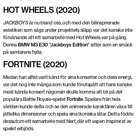
HOT WHEELS (2020)
JACKBOYS
är nu bland oss, och med den bilinspirerade
estetiken som sågs under projektets släpp var det kanske inte
förvånande att ett samarbete med Hot Wheels var på gång.
Denna
BMW M3 E30 ”Jackboys Edition”
sitter som en smäck
på samlarens hylla.
FORTNITE (2020)
Medan han alltid varit känd för sina konserter och dess energi,
var det nog inte många som kunde förutspått att hans kanske
mest kända konsert någonsin skulle komma att bli på det
populära Battle Royale-spelet
Fortnite
. Spelare från hela
världen kunde delta och se den animerade karaktären växa till
jättelika dimensioner och spela sina ikoniska låtar. Detta födde
dessutom ett samarbete med Nerf, där ett vapen inspirerat av
spelet erbjöds.