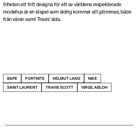
friheten att fritt designa för ett av världens respekterade
modehus är en stapel som aldrig kommer att glömmas, både
från våran samt Travis’ sida.
BAPE
FORTNITE
HELMUT LANG
NIKE
SAINT LAURENT
TRAVIS SCOTT
VIRGIL ABLOH