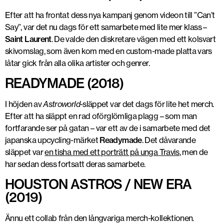
Efter att ha frontat dess nya kampanj genom videon till ”Can’t
Say”, var det nu dags för ett samarbete med lite mer klass –
Saint Laurent
. De valde den diskretare vägen med ett kolsvart
skivomslag, som även kom med en custom-made platta vars
låtar gick från alla olika artister och genrer.
READYMADE (2018)
I höjden av
Astroworld
-släppet var det dags för lite het merch.
Efter att ha släppt en rad oförglömliga plagg – som man
fortfarande ser på gatan – var ett av de i samarbete med det
japanska upcycling-märket
Readymade
. Det dåvarande
släppet var
en tisha med ett porträtt på unga Travis
, men de
har sedan dess fortsatt deras samarbete.
HOUSTON ASTROS / NEW ERA
(2019)
Ännu ett collab från den långvariga merch-kollektionen.