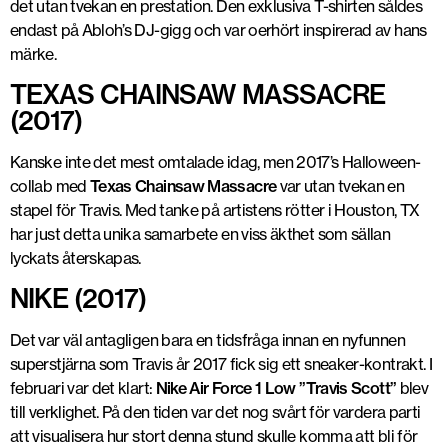
det utan tvekan en prestation. Den exklusiva T-shirten såldes
endast på Abloh’s DJ-gigg och var oerhört inspirerad av hans
märke.
TEXAS CHAINSAW MASSACRE
(2017)
Kanske inte det mest omtalade idag, men 2017’s Halloween-
collab med
Texas Chainsaw Massacre
var utan tvekan en
stapel för Travis. Med tanke på artistens rötter i Houston, TX
har just detta unika samarbete en viss äkthet som sällan
lyckats återskapas.
NIKE (2017)
Det var väl antagligen bara en tidsfråga innan en nyfunnen
superstjärna som Travis år 2017 fick sig ett sneaker-kontrakt. I
februari var det klart:
Nike Air Force 1 Low ”Travis Scott”
blev
till verklighet. På den tiden var det nog svårt för vardera parti
att visualisera hur stort denna stund skulle komma att bli för