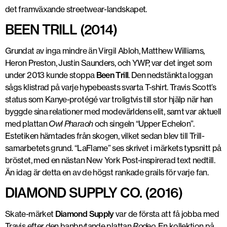
det framväxande streetwear-landskapet.
BEEN TRILL (2014)
Grundat av inga mindre än Virgil Abloh, Matthew Williams,
Heron Preston, Justin Saunders, och YWP, var det inget som
under 2013 kunde stoppa
Been Trill
. Den nedstänkta loggan
sågs klistrad på varje hypebeasts svarta T-shirt. Travis Scott’s
status som Kanye-protégé var troligtvis till stor hjälp när han
byggde sina relationer med modevärldens elit, samt var aktuell
med plattan
Owl Pharaoh
och singeln “Upper Echelon”.
Estetiken hämtades från skogen, vilket sedan blev till Trill-
samarbetets grund. “LaFlame” ses skrivet i märkets typsnitt på
bröstet, med en nästan New York Post-inspirerad text nedtill.
Än idag är detta en av de högst rankade grails för varje fan.
DIAMOND SUPPLY CO. (2016)
Skate-märket
Diamond Supply
var de första att få jobba med
Travis efter den banbrytande plattan
Rodeo
. En kollektion på