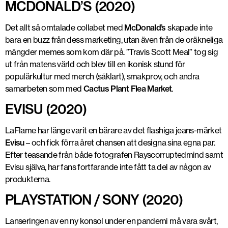
MCDONALD’S (2020)
Det allt så omtalade collabet med
McDonald’s
skapade inte
bara en buzz från dess marketing, utan även från de oräkneliga
mängder memes som kom där på. ”Travis Scott Meal” tog sig
ut från matens värld och blev till en ikonisk stund för
populärkultur med merch (såklart), smakprov, och andra
samarbeten som med
Cactus Plant Flea Market
.
Rayscorruptedmind
EVISU (2020)
LaFlame har länge varit en bärare av det flashiga jeans-märket
Evisu
– och fick förra året chansen att designa sina egna par.
Efter teasande från både fotografen Rayscorruptedmind samt
Evisu själva, har fans fortfarande inte fått ta del av någon av
produkterna.
PLAYSTATION / SONY (2020)
Lanseringen av en ny konsol under en pandemi må vara svårt,