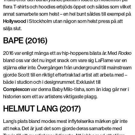
flera T-shirts och hoodies erbjöds öppet och såldes som vilket
annat samarbete som helst – en hel bunt såldes till exempel på
Hollywood
i Stockholm utan någon som helst press på att
sälja slut.
BAPE (2016)
2016 var enligt många ett av hip-hoppens bästa år. Med
Rodeo
bland oss var det nu inget snack om vare sig LaFlame var en
stjärna eller inte. Övergången från underground till mainstream
gjorde Scott till en riktigt eftertraktad artist att arbeta med –
både i studion och i designrummet. Exklusivt till
Complexcon
var denna Baby Milo-tisha, som än idag går ner i
historien som ett av artistens viktigaste plagg.
HELMUT LANG (2017)
Lang’s plats bland modes mest inflytelserika märken går inte
att neka. Det är just det som gjorde deras samarbete med