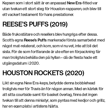
Kepsen som i stort sätt är en anpassad
New Era
-fitted var
utan tvekan ett stort steg för Houston-rapparen, och blev till
ett vackert testament för hans prestationer.
REESE’S PUFFS (2019)
Både frukostätare och resellers blev hungriga efter dessa.
Scott’s egna
Reese’s Puffs
markerade första samarbetet med
något mat-relaterat, och kom, som vi nu vet, inte att bli det
sista. För de som fortfarande är ute efter en förpackning får
man troligtvis behålla den på hyllan – då de flesta hade ett
utgångsdatum i 2020.
HOUSTON ROCKETS (2020)
Likt sin egna New Era-keps, betydde denna bobblehead
troligtvis mer för Travis än för någon annan. Med en kärlek för
att sitta courtside samt för basket överlag, finns det ingen
tvekan till att denna miniatyr, som pyntas med kedjor och grillz,
har en egen plats i artistens hjärta.