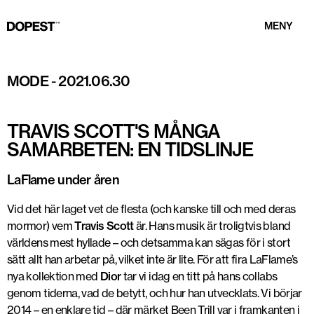
MENY
Rayscorruptedmind
MODE
-
2021.06.30
TRAVIS SCOTT'S MÅNGA
SAMARBETEN: EN TIDSLINJE
LaFlame under åren
Vid det här laget vet de flesta (och kanske till och med deras
mormor) vem
Travis Scott
är. Hans musik är troligtvis bland
världens mest hyllade – och detsamma kan sägas för i stort
sätt allt han arbetar på, vilket inte är lite. För att fira LaFlame’s
nya kollektion med
Dior
tar vi idag en titt på hans collabs
genom tiderna, vad de betytt, och hur han utvecklats. Vi börjar
2014 – en enklare tid – där märket Been Trill var i framkanten i