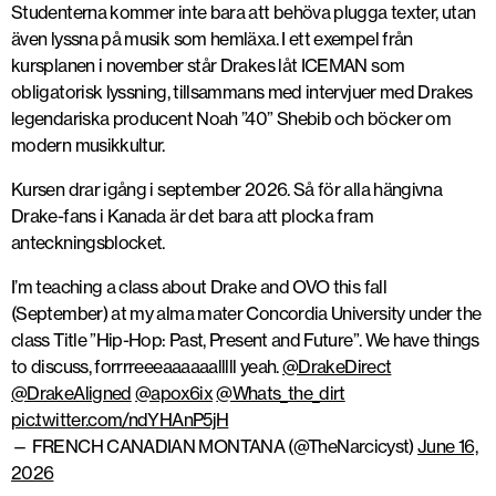
Studenterna kommer inte bara att behöva plugga texter, utan
även lyssna på musik som hemläxa. I ett exempel från
kursplanen i november står Drakes låt ICEMAN som
obligatorisk lyssning, tillsammans med intervjuer med Drakes
legendariska producent Noah ”40” Shebib och böcker om
modern musikkultur.
Kursen drar igång i september 2026. Så för alla hängivna
Drake-fans i Kanada är det bara att plocka fram
anteckningsblocket.
I’m teaching a class about Drake and OVO this fall
(September) at my alma mater Concordia University under the
class Title ”Hip-Hop: Past, Present and Future”. We have things
to discuss, forrrreeeaaaaaalllll yeah.
@DrakeDirect
@DrakeAligned
@apox6ix
@Whats_the_dirt
pic.twitter.com/ndYHAnP5jH
— FRENCH CANADIAN MONTANA (@TheNarcicyst)
June 16,
2026