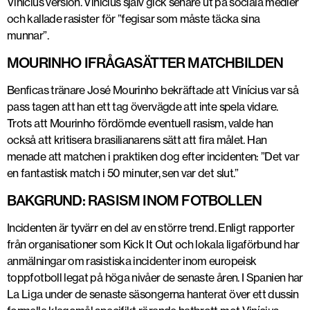
Vinícius version. Vinícius själv gick senare ut på sociala medier
och kallade rasister för ”fegisar som måste täcka sina
munnar”.
MOURINHO IFRÅGASÄTTER MATCHBILDEN
Benficas tränare José Mourinho bekräftade att Vinícius var så
pass tagen att han ett tag övervägde att inte spela vidare.
Trots att Mourinho fördömde eventuell rasism, valde han
också att kritisera brasilianarens sätt att fira målet. Han
menade att matchen i praktiken dog efter incidenten: ”Det var
en fantastisk match i 50 minuter, sen var det slut.”
BAKGRUND: RASISM INOM FOTBOLLEN
Incidenten är tyvärr en del av en större trend. Enligt rapporter
från organisationer som Kick It Out och lokala ligaförbund har
anmälningar om rasistiska incidenter inom europeisk
toppfotboll legat på höga nivåer de senaste åren. I Spanien har
La Liga under de senaste säsongerna hanterat över ett dussin