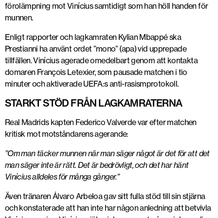
förolämpning mot Vinícius samtidigt som han höll handen för
munnen.
Enligt rapporter och lagkamraten Kylian Mbappé ska
Prestianni ha använt ordet ”mono” (apa) vid upprepade
tillfällen. Vinícius agerade omedelbart genom att kontakta
domaren François Letexier, som pausade matchen i tio
minuter och aktiverade UEFA:s anti-rasismprotokoll.
STARKT STÖD FRÅN LAGKAMRATERNA
Real Madrids kapten Federico Valverde var efter matchen
kritisk mot motståndarens agerande:
”Om man täcker munnen när man säger något är det för att det
man säger inte är rätt. Det är bedrövligt, och det har hänt
Vinícius alldeles för många gånger.”
Även tränaren Álvaro Arbeloa gav sitt fulla stöd till sin stjärna
och konstaterade att han inte har någon anledning att betvivla