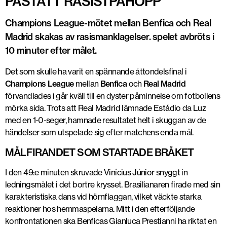
PÅSTÅTT RASISTPÅHOPP
Champions League-mötet mellan Benfica och Real
Madrid skakas av rasismanklagelser. spelet avbröts i
10 minuter efter målet.
Det som skulle ha varit en spännande åttondelsfinal i
Champions League
mellan
Benfica
och
Real Madrid
förvandlades i går kväll till en dyster påminnelse om fotbollens
mörka sida. Trots att Real Madrid lämnade Estádio da Luz
med en 1-0-seger, hamnade resultatet helt i skuggan av de
händelser som utspelade sig efter matchens enda mål.
MÅLFIRANDET SOM STARTADE BRÅKET
I den 49:e minuten skruvade Vinícius Júnior snyggt in
ledningsmålet i det bortre krysset. Brasilianaren firade med sin
karakteristiska dans vid hörnflaggan, vilket väckte starka
reaktioner hos hemmaspelarna. Mitt i den efterföljande
konfrontationen ska Benficas Gianluca Prestianni ha riktat en