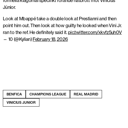
formella klagomål specifikt rörande hatbrott mot Vinícius
Júnior.
Look at Mbappé take a double look at Prestianni and then
point him out. Then look at how guilty he looked when Vini Jr.
ran to the ref. He definitely said it.
pic.twitter.com/xkvfz5uh0V
— 10 (@Kylian)
February 18, 2026
BENFICA
CHAMPIONS LEAGUE
REAL MADRID
VINICIUS JUNIOR