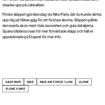
visades upp på catwalken.
Första släppet gjordes idag via Nike Paris, där du kunde skriva
upp dig på Nikes
sida
för att få köpa skorna. Släppet gällde
den svarta skon med röda swooshen och gula detaljerna.
Spana bilderna ovan för mer förväntade släpp och håll er
uppdaterade på Dopest för mer info.
A$AP BARI
NIKE
NIKE AIR FORCE 1 LOW
VLONE
VLONE X NIKE