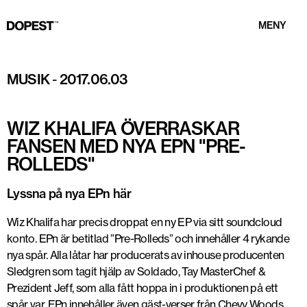
MENY
MUSIK
-
2017.06.03
WIZ KHALIFA ÖVERRASKAR
FANSEN MED NYA EPN "PRE-
ROLLEDS"
Lyssna på nya EPn här
Wiz Khalifa har precis droppat en ny EP via sitt soundcloud
konto. EPn är betitlad ”Pre-Rolleds” och innehåller 4 rykande
nya spår. Alla låtar har producerats av inhouse producenten
Sledgren som tagit hjälp av Soldado, Tay MasterChef &
Prezident Jeff, som alla fått hoppa in i produktionen på ett
spår var. EPn innehåller även gäst-verser från Chevy Woods