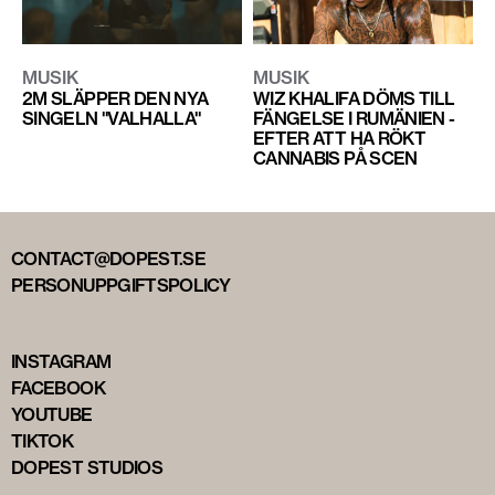
MUSIK
MUSIK
2M SLÄPPER DEN NYA
WIZ KHALIFA DÖMS TILL
SINGELN "VALHALLA"
FÄNGELSE I RUMÄNIEN -
EFTER ATT HA RÖKT
CANNABIS PÅ SCEN
CONTACT@DOPEST.SE
PERSONUPPGIFTSPOLICY
INSTAGRAM
FACEBOOK
YOUTUBE
TIKTOK
DOPEST STUDIOS