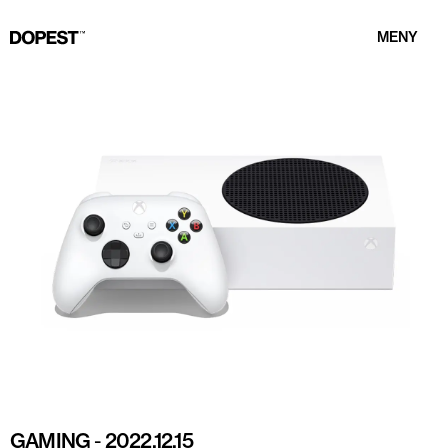
MENY
GAMING
-
2022.12.15