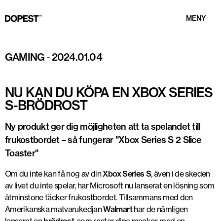
MENY
Foto: Walmart
GAMING
-
2024.01.04
NU KAN DU KÖPA EN XBOX SERIES
S-BRÖDROST
Ny produkt ger dig möjligheten att ta spelandet till
frukostbordet – så fungerar "Xbox Series S 2 Slice
Toaster"
Om du inte kan få nog av din
Xbox Series S
, även i de skeden
av livet du inte spelar, har Microsoft nu lanserat en lösning som
åtminstone täcker frukostbordet. Tillsammans med den
Amerikanska matvarukedjan
Walmart
har de nämligen