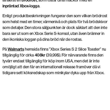
lanserat en
brödrost
, som rostar dina mackor med en
inpräntad Xbox-logga
.
Enligt produktbeskrivningen fungerar den som vilken brödrost
som helst med en timer, värmenivå och plats för två brödskivor
som detaljer. Den stora säljpunkten är dock såklart att den inte
bara ser ut som en Xbox Serie S-konsol, utan även bränner in
den ikoniska loggan på dina bröd när de rostas.
På
Walmarts
hemsida finns ”Xbox Series S 2 Slice Toaster” nu
tillgänglig för cirka
408kr
(39,99$). För närvarande finns den
tyvärr endast tillgänglig för köp inom USA, men det är inte
omöjligt att den får en internationell release framöver då vi
tidigare sett köksredskap som minikylar dyka upp från Xbox.