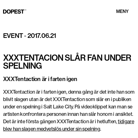
MENY
EVENT
-
2017.06.21
XXXTENTACION SLÅR FAN UNDER
SPELNING
XXXTentaction är i farten igen
XXXTentaction är i farten igen, denna gång är det inte han som
blivit slagen utan är det XXXTentaction som slår en i publiken
under en spelning i Salt Lake City. På videoklippet kan man se
artisten konfrontera personen innan han slår honom i ansiktet.
Det är inte första gången XXXTentaction är i hetluften,
tidigare
blev han slagen medvetslös under sin spelning
.