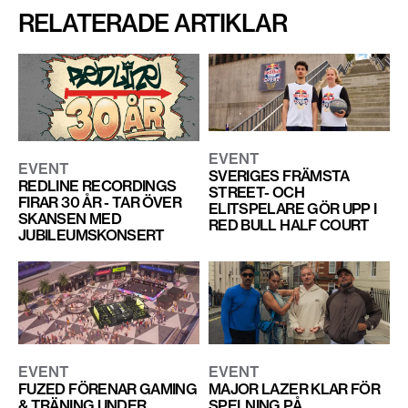
RELATERADE ARTIKLAR
EVENT
EVENT
SVERIGES FRÄMSTA
REDLINE RECORDINGS
STREET- OCH
FIRAR 30 ÅR - TAR ÖVER
ELITSPELARE GÖR UPP I
SKANSEN MED
RED BULL HALF COURT
JUBILEUMSKONSERT
EVENT
EVENT
FUZED FÖRENAR GAMING
MAJOR LAZER KLAR FÖR
& TRÄNING UNDER
SPELNING PÅ