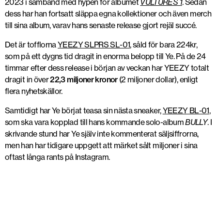
2023 i samband med hypen för albumet
VULTURES 1
. Sedan
dess har han fortsatt släppa egna kollektioner och även merch
till sina album, varav hans senaste release gjort rejäl succé.
Det är tofflorna
YEEZY SLPRS SL-01
, såld för bara 224kr,
som på ett dygns tid dragit in enorma belopp till Ye. På de 24
timmar efter dess release i början av veckan har YEEZY totalt
dragit in över
22,3 miljoner kronor
(2 miljoner dollar), enligt
flera nyhetskällor.
Samtidigt har Ye börjat teasa sin nästa sneaker,
YEEZY BL-01
,
som ska vara kopplad till hans kommande solo-album
BULLY
. I
skrivande stund har Ye själv inte kommenterat säljsiffrorna,
men han har tidigare uppgett att märket sålt miljoner i sina
oftast långa rants på Instagram.