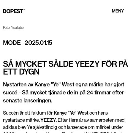
MENY
Foto: Youtube
MODE
-
2025.01.15
SÅ MYCKET SÅLDE YEEZY FÖR PÅ
ETT DYGN
Nystarten av Kanye "Ye" West egna märke har gjort
succé – Så mycket tjänade de in på 24 timmar efter
senaste lanseringen.
Succén är ett faktum för
Kanye ”Ye” West
och hans
nystartade märke.
YEEZY
. Efter flera år av samarbeten med
adidas blev Ye självständig och lanserade om märket under