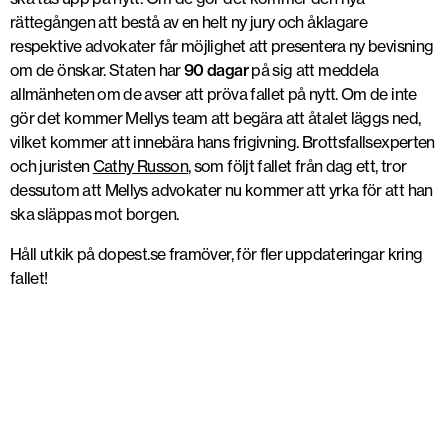
rättegången att bestå av en helt ny jury och åklagare
respektive advokater får möjlighet att presentera ny bevisning
om de önskar. Staten har
90 dagar
på sig att meddela
allmänheten om de avser att pröva fallet på nytt. Om de inte
gör det kommer Mellys team att begära att åtalet läggs ned,
vilket kommer att innebära hans frigivning. Brottsfallsexperten
och juristen
Cathy Russon
, som följt fallet från dag ett, tror
dessutom att Mellys advokater nu kommer att yrka för att han
ska släppas mot borgen.
Håll utkik på dopest.se framöver, för fler uppdateringar kring
fallet!