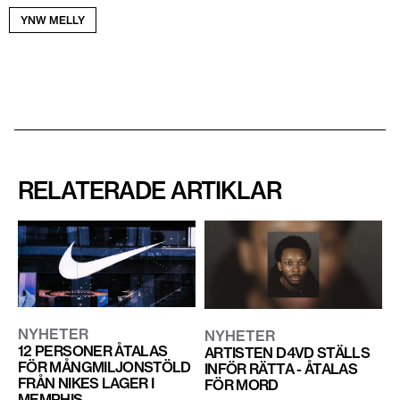
YNW MELLY
RELATERADE ARTIKLAR
NYHETER
NYHETER
12 PERSONER ÅTALAS
ARTISTEN D4VD STÄLLS
FÖR MÅNGMILJONSTÖLD
INFÖR RÄTTA - ÅTALAS
FRÅN NIKES LAGER I
FÖR MORD
MEMPHIS