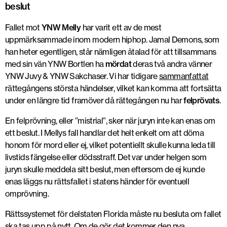
beslut
Fallet mot
YNW Melly
har varit ett av de mest
uppmärksammade inom modern hiphop. Jamal Demons, som
han heter egentligen, står nämligen åtalad för att tillsammans
med sin vän YNW Bortlen ha
mördat
deras två andra vänner
YNW Juvy & YNW Sakchaser. Vi har tidigare
sammanfattat
rättegångens största händelser, vilket kan komma att fortsätta
under en längre tid framöver då rättegången nu har
felprövats
.
En felprövning, eller ”mistrial”, sker när juryn inte kan enas om
ett beslut. I Mellys fall handlar det helt enkelt om att döma
honom för mord eller ej, vilket potentiellt skulle kunna leda till
livstids fängelse eller dödsstraff. Det var under helgen som
juryn skulle meddela sitt beslut, men eftersom de ej kunde
enas läggs nu rättsfallet i statens händer för eventuell
omprövning.
Rättssystemet för delstaten Florida måste nu besluta om fallet
ska tas upp på nytt. Om de gör det kommer den nya