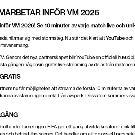
MARBETAR INFÖR VM 2026
nför VM 2026! Se 10 minuter av varje match live och unikt
da närmar sig med stormsteg. Nu står det klart att
YouTube
och
portevenemang.
TV.
Genom det nya partnerskapet blir YouTube en officiell huvudp
rsta gången någonsin, gratis live-streaming av delar från matchern
 GRATIS
tners nu får möjligheten att streama de första 10 minuterna av var
 känna av stämningen direkt från avspark. Dessutom kommer vissa u
LLGÅNG
 under turneringen. FIFA ger ett gäng utvalda kreatörer unik tillgå
ories och behind-the-scenes. Det handlar om att ge oss ett perspe