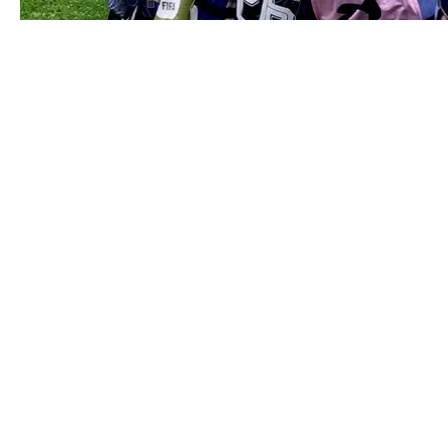
SPORT
ARGENTINA TILL VM-FINAL EFTER VÄNDNING MOT ENG
CONTACT@DOPEST.SE
PERSONUPPGIFTSPOLICY
INSTAGRAM
FACEBOOK
YOUTUBE
TIKTOK
DOPEST STUDIOS