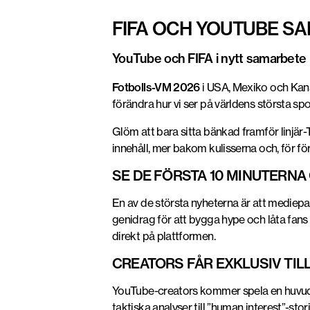
FIFA OCH YOUTUBE SA
YouTube och FIFA i nytt samarbete i
Fotbolls-VM 2026
i USA, Mexiko och Kana
förändra hur vi ser på världens största s
Glöm att bara sitta bänkad framför linjär-
innehåll, mer bakom kulisserna och, för fö
SE DE FÖRSTA 10 MINUTERNA
En av de största nyheterna är att mediepar
genidrag för att bygga hype och låta fans
direkt på plattformen.
CREATORS FÅR EXKLUSIV TI
YouTube-creators kommer spela en huvudroll
taktiska analyser till ”human interest”-st