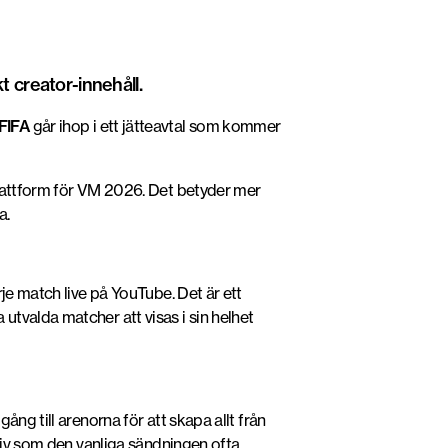
 creator-innehåll.
FIFA
går ihop i ett jätteavtal som kommer
lattform för VM 2026.
Det betyder mer
a.
je match live på YouTube. Det är ett
tvalda matcher att visas i sin helhet
ng till arenorna för att skapa allt från
ktiv som den vanliga sändningen ofta