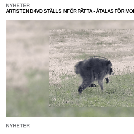
NYHETER
ARTISTEN D4VD STÄLLS INFÖR RÄTTA - ÅTALAS FÖR M
NYHETER
VEM ÄR JIMOTHY? TVÄTTBJÖRNEN SOM TAGIT ÖVER IN