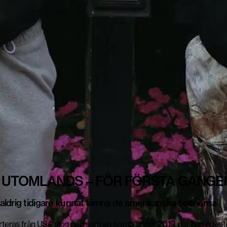
N UTOMLANDS – FÖR FÖRSTA GÅNGE
aldrig tidigare kunnat lämna de amerikanska scenerna
teras från USA
slog ned som en bomb under 2019, när han arres