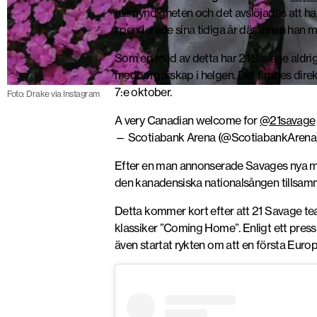
tullmyndigheten och det avslöjades att h
spenderade sina tidiga år där, innan han med
Som en följd av detta har 21 Savage aldrig
medborgarskap i helgen. Det firades direk
7:e oktober.
Foto: Drake via Instagram
A very Canadian welcome for
@21savage
— Scotiabank Arena (@ScotiabankArena
Efter en man annonserade Savages nya m
den kanadensiska nationalsången tillsa
Detta kommer kort efter att 21 Savage te
klassiker ”Coming Home”. Enligt ett pressu
även startat rykten om att en första Euro