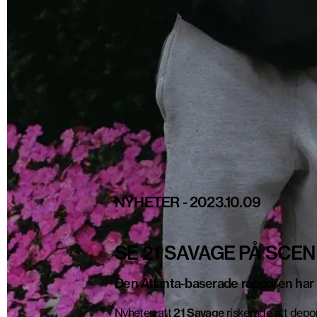
NYHETER
-
2023.10.09
SE 21 SAVAGE PÅ SCE
Den Atlanta-baserade rapparen har 
Nyheten att
21 Savage
riskerade att
depor