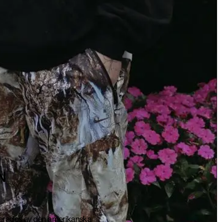
N
terades av den amerikanska