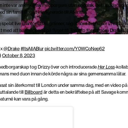
an inte var amerikansk medborgare, utan
engelsk
. Det uppdagades
 sin familj illegalt immigrerade till Atlanta.
 spelat live utanför USAs gränser, något som det nu ser ut att bli
t med att han hoppade på flyget till Toronto för att göra
Drake
säl
x
@Drake
#ItsAllABlur
pic.twitter.com/Y0WCoNep62
)
October 8, 2023
edborgarskap tog Drizzy över och introducerade
Her Loss
-kolla
mmans med duon innan de körde några av sina gemensamma låtar.
asat sin återkomst till London under samma dag, med en video på 
ttalande till
Billboard
är detta en bekräftelse på att Savage kommer
paturné kan vara på gång.