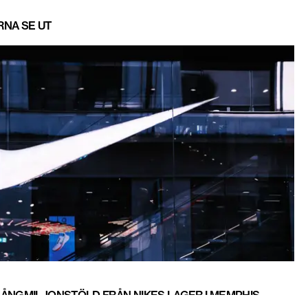
RNA SE UT
MÅNGMILJONSTÖLD FRÅN NIKES LAGER I MEMPHIS