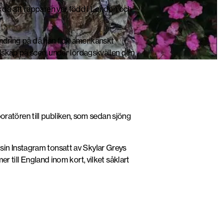
 då att rapparen var född i London och
 ändring på då han fick amerikanskt
lskap på scen, under lördagskvällen den
boratören till publiken, som sedan sjöng
sin Instagram tonsatt av Skylar Greys
 till England inom kort, vilket såklart