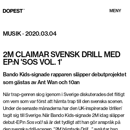
MENY
Foto: DOPEST/ArtByEsse
MUSIK
-
2020.03.04
2M CLAIMAR SVENSK DRILL MED
EP:N 'SOS VOL. 1'
Bando Kids-signade rapparen släpper debutprojektet
som gästas av Ant Wan och 10an
När trap-genren slog igenom i Sverige diskuterades det flitigt
om vem som var först att hämta trap till den svenska scenen.
Under de senaste månaderna har den UK-inspirerade ’drillen’
tagit sig till Sverige. När Bando Kids-signade 2M idag släpper
debut-EP:n
Sos vol.1
så är det tydligt att han gör anspråk på
den svenska drill-scenen.
”2M hämtade Drill…”
avslutar han