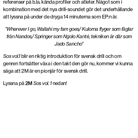
referenser på b.la. kända profiler och atleter. Något som i
kombination med det nya drill-soundet gör det underhållande
att lyssna på under de dryga 14 minuterna som EP:n är.
”Wherever I go, Wallahi my fam goes/ Kulorna flyger som fåglar
från Nandos/ Springer som Ngolo Kanté, tekniken är där som
Jado Sancho”
Sos vol.1
blir en riktig introduktion för svensk drill och om
genren fortsätter växa i den takt den gör nu, kommer vi kunna
säga att 2M är en pionjär för svensk drill.
Lyssna på
2M
Sos vol. 1
nedan!