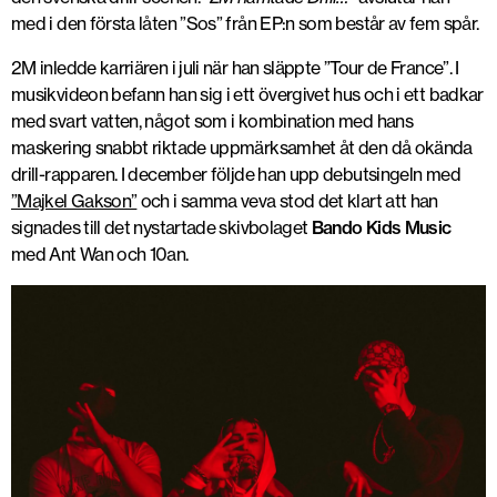
med i den första låten ”Sos” från EP:n som består av fem spår.
2M inledde karriären i juli när han släppte ”Tour de France”. I
musikvideon befann han sig i ett övergivet hus och i ett badkar
med svart vatten, något som i kombination med hans
maskering snabbt riktade uppmärksamhet åt den då okända
drill-rapparen. I december följde han upp debutsingeln med
”Majkel Gakson”
och i samma veva stod det klart att han
signades till det nystartade skivbolaget
Bando Kids Music
med Ant Wan och 10an.