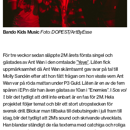
Bando Kids Music
Foto: DOPEST/ArtByEsse
För tre veckor sedan släppte 2M årets första singel och
gästades av Ant Wan i den omtalade
”Yeye”
. Låten fick
uppmärksamhet då Ant Wan skämtsamt gav svar på tal till
Molly Sandén efter att hon fått frågan om hon visste vem Ant
Wan var på röda mattan under P3 Guld. Låten är en av de fem
spåren i EP:n där han även gästas av 10an i ”Enemies”. I
Sos vol
1.
blir det tydligt att drill inte enbart är en fas för 2M. Hela
projektet följer temat och blir ett stort utropstecken för
svensk drill. Blickar man tillbaka till debutsingeln i juli fram till
idag, blir det tydligt att 2M’s sound och skrivande utvecklats.
Han blandar ständigt de råa texterna med catchiga och roliga