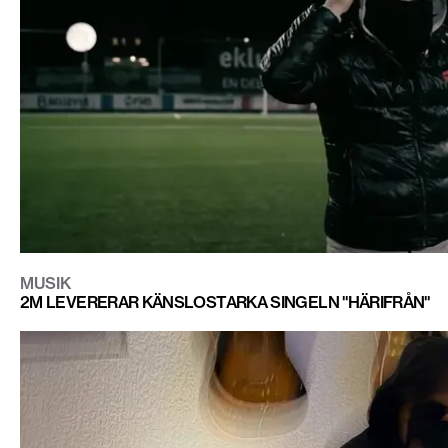
MUSIK
2M LEVERERAR KÄNSLOSTARKA SINGELN "HÄRIFRÅN"