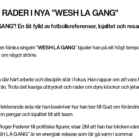
RADER I NYA "WESH LA GANG"
G"! En låt fylld av fotbollsreferenser, lojalitet och re
en färska singeln ”
WESH LA GANG
” bjuder han på ett högt tempo
r om något större.
 hårt arbete och disciplin står i fokus. Han rappar om att vara förs
från. Trots det kaxiga uttrycket och rader om dyra klockor och jetset
eflekterande sida när han beskriver hur han ber till Gud om föränd
m pengar och lojalitet till sitt team.
n Roger Federer till politiska figurer, visar 2M att han har blicken
WESH LA GANG” är en energisk release som lär gå varm i sommar.