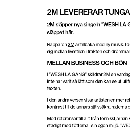
2M LEVERERAR TUNGA 
2M släpper nya singeln "WESH LA GAN
släppet här.
Rapparen
2M
är tillbaka med ny musik. I d
sig mellan livsstilen i trakten och drömma
MELLAN BUSINESS OCH BÖN
I ”WESH LA GANG” skildrar 2M en vardag där
inte har varit så lätt som den kan se ut uti
texten.
I den andra versen visar artisten en mer r
kontrast till de annars självsäkra raderna o
Med referenser till allt från tennisstjärna
stadigt med fötterna i sin egen miljö. ”