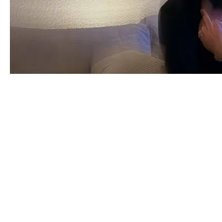
MUSIK
2M VISAR STYRKA I NYA SINGELN "SHOTS"
CONTACT@DOPEST.SE
PERSONUPPGIFTSPOLICY