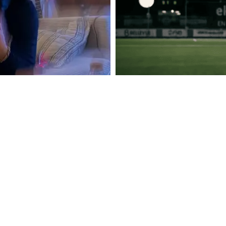
MUSIK
2M ÄR TILLBAKA MED NYA SI