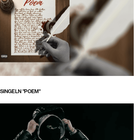
 SINGELN "POEM"