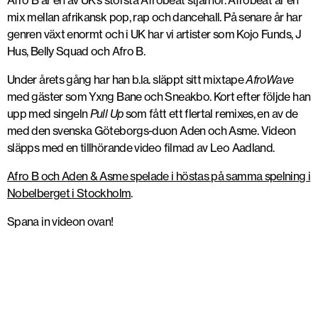
Afro B är en av UK’s största Afrobeat stjärnor. Afrobeat är en
mix mellan afrikansk pop, rap och dancehall. På senare år har
genren växt enormt och i UK har vi artister som
Kojo Funds
,
J
Hus, Belly Squad och Afro B.
Under årets gång har han b.la. släppt sitt mixtape
AfroWave
med gäster som Yxng Bane och Sneakbo. Kort efter följde han
upp med singeln
Pull Up
som fått ett flertal remixes, en av de
med den svenska Göteborgs-duon Aden och Asme. Videon
släpps med en tillhörande video filmad av Leo Aadland.
Afro B och Aden & Asme spelade i höstas på samma spelning i
Nobelberget i Stockholm
.
Spana in videon ovan!