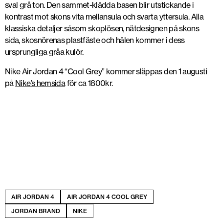
sval grå ton. Den sammet-klädda basen blir utstickande i
kontrast mot skons vita mellansula och svarta yttersula. Alla
klassiska detaljer såsom skoplösen, nätdesignen på skons
sida, skosnörenas plastfäste och hälen kommer i dess
ursprungliga gråa kulör.
Nike Air Jordan 4 “Cool Grey” kommer släppas den 1 augusti
på
Nike’s hemsida
för ca 1800kr.
AIR JORDAN 4
AIR JORDAN 4 COOL GREY
JORDAN BRAND
NIKE