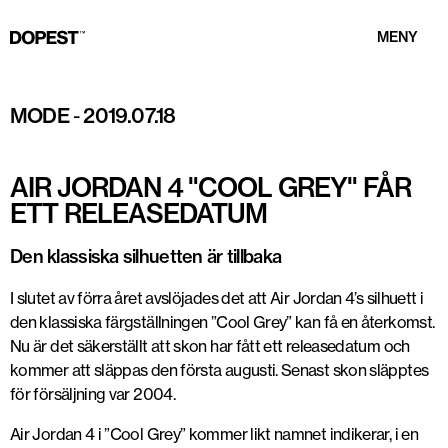
MENY
MODE
-
2019.07.18
AIR JORDAN 4 "COOL GREY" FÅR
ETT RELEASEDATUM
Den klassiska silhuetten är tillbaka
I slutet av förra året avslöjades det att Air Jordan 4’s silhuett i
den klassiska färgställningen ”Cool Grey” kan få en återkomst.
Nu är det säkerställt att skon har fått ett releasedatum och
kommer att släppas den första augusti. Senast skon släpptes
för försäljning var 2004.
Air Jordan 4 i ”Cool Grey” kommer likt namnet indikerar, i en