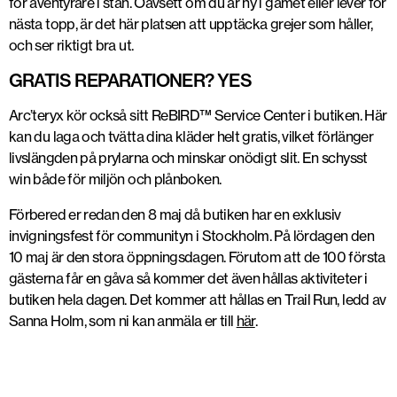
för äventyrare i stan
. Oavsett om du är ny i gamet eller lever för
nästa topp, är det här platsen att upptäcka grejer som håller,
och ser riktigt bra ut.
GRATIS REPARATIONER? YES
Arc’teryx kör också sitt
ReBIRD™ Service Center
i butiken. Här
kan du
laga och tvätta dina kläder helt gratis
, vilket förlänger
livslängden på prylarna och minskar onödigt slit. En schysst
win både för miljön och plånboken.
Förbered er redan den 8 maj då butiken har en exklusiv
invigningsfest för communityn i Stockholm. På lördagen den
10 maj är den stora öppningsdagen. Förutom att de 100 första
gästerna får en gåva så kommer det även hållas aktiviteter i
butiken hela dagen. Det kommer att hållas en Trail Run, ledd av
Sanna Holm, som ni kan anmäla er till
här
.