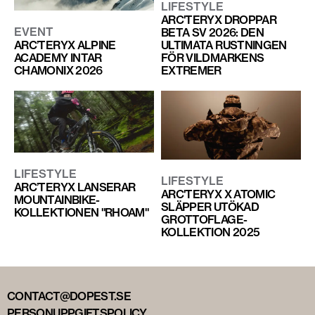
LIFESTYLE
ARC'TERYX DROPPAR
EVENT
BETA SV 2026: DEN
ULTIMATA RUSTNINGEN
ARC’TERYX ALPINE
FÖR VILDMARKENS
ACADEMY INTAR
EXTREMER
CHAMONIX 2026
LIFESTYLE
LIFESTYLE
ARC’TERYX LANSERAR
ARC'TERYX X ATOMIC
MOUNTAINBIKE-
SLÄPPER UTÖKAD
KOLLEKTIONEN "RHOAM"
GROTTOFLAGE-
KOLLEKTION 2025
CONTACT@DOPEST.SE
PERSONUPPGIFTSPOLICY