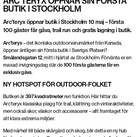
ARC’TERYX ÖPPNAR SIN FÖRSTA
BUTIK I STOCKHOLM
Arc’teryx öppnar butik i Stockholm 10 maj – första
100 gäster får gåva, trail run och gratis lagning i butik.
Arc’teryx
– det ikoniska outdoorvarumärket från Kanada,
öppnar äntligen sin
första butik i Sverige
. Platsen?
Smålandsgatan 12
, mitt i hjärtat av Stockholm. Förvänta er en
maxad invigningsdag där de
100 första gästerna får en
exklusiv gåva
.
NY HOTSPOT FÖR OUTDOOR-FOLKET
Butiken är
397 kvadratmeter
ren funktion. Här hittar du
Arc’teryx klassiska plagg för
trail, klättring och vinteraktiviteter
,
men också skor, väskor och accessoarer – allt framtaget för
att klara extrema miljöer.
Med närhet till både skärgård och skog, blir detta en ny
hub