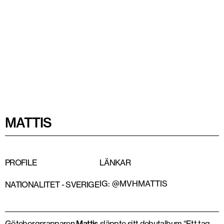
MATTIS
PROFILE
LÄNKAR
IG: @MVHMATTIS
NATIONALITET -
SVERIGE
Göteborgsrapparen
Mattis
släppte sitt debutalbum “Ett tag