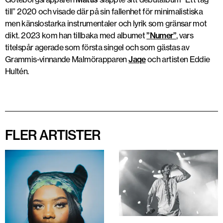
till” 2020 och visade där på sin fallenhet för minimalistiska
men känslostarka instrumentaler och lyrik som gränsar mot
dikt. 2023 kom han tillbaka med albumet
”Numer”
, vars
titelspår agerade som första singel och som gästas av
Grammis-vinnande Malmörapparen
Jaqe
och artisten Eddie
Hultén.
FLER ARTISTER