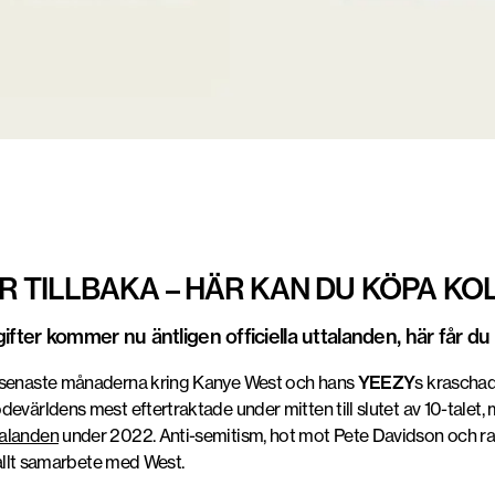
 TILLBAKA – HÄR KAN DU KÖPA KO
ifter kommer nu äntligen officiella uttalanden, här får d
e senaste månaderna kring Kanye West och hans
YEEZY
s krascha
evärldens mest eftertraktade under mitten till slutet av 10-talet, 
talanden
under 2022. Anti-semitism, hot mot Pete Davidson och ra
llt samarbete med West.