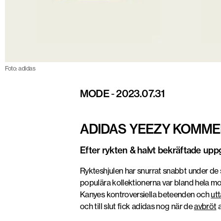
Foto: adidas
MODE
-
2023.07.31
ADIDAS YEEZY KOMMER
Efter rykten & halvt bekräftade uppg
Rykteshjulen har snurrat snabbt under d
populära kollektionerna var bland hela mod
Kanyes kontroversiella beteenden och
ut
och till slut fick adidas nog när de
avbröt
a