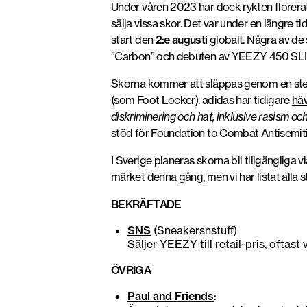
Under våren 2023 har dock rykten florera
sälja vissa skor. Det var under en längre t
start den
2:e augusti
globalt. Några av d
”Carbon” och debuten av YEEZY 450 SLID
Skorna kommer att släppas genom en stegv
(som Foot Locker). adidas har tidigare
hä
diskriminering och hat, inklusive rasism oc
stöd för Foundation to Combat Antisemit
I Sverige planeras skorna bli tillgängliga 
märket denna gång, men vi har listat alla 
BEKRÄFTADE
SNS
(Sneakersnstuff)
Säljer YEEZY till retail-pris, oftast
ÖVRIGA
Paul and Friends
: