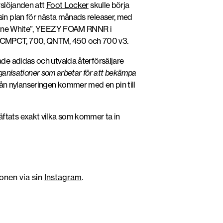
vslöjanden att
Foot Locker
skulle börja
 sin plan för nästa månads releaser, med
”Bone White”, YEEZY FOAM RNNR i
2 CMPCT, 700, QNTM, 450 och 700 v3.
de adidas och utvalda återförsäljare
organisationer som arbetar för att bekämpa
från nylanseringen kommer med en pin till
räftats exakt vilka som kommer ta in
ionen via sin
Instagram
.