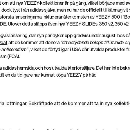
t om att nya YEEZY-kollektioner är på gång, vilket började med a
id dock tyst från adidas själva, men nu har de
officiellt
tillkännagivit
e största lanseringarna inkluderar återkomsten av YEEZY 500 i 
E. Utöver detta släpps även nya YEEZY SLIDEs, 350 v2, 350 v
is lansering, där nya par dyker upp gradvis under augusti hos bå
vdat
att de kommer att donera
”ett betydande belopp till utvalda 
h antisemitism”
, vilket de förtydligar i USA där utvalda produkter 
ism (FCA).
via adidas
hemsida
och hos utvalda återförsäljare. Det har inte bek
ställen du tidigare har kunnat köpa YEEZY på här:
 via lottningar. Bekräftade att de kommer att ta in nya kollekt