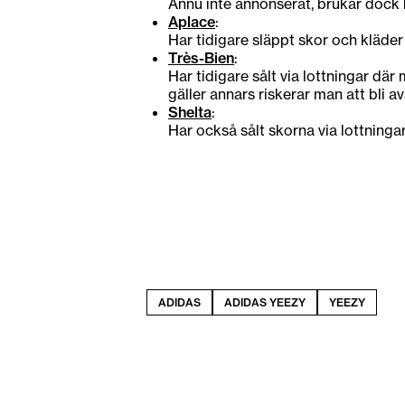
Ännu inte annonserat, brukar dock k
Aplace
:
Har tidigare släppt skor och kläder 
Très-Bien
:
Har tidigare sålt via lottningar dä
gäller annars riskerar man att bli av
Shelta
:
Har också sålt skorna via lottninga
ADIDAS
ADIDAS YEEZY
YEEZY