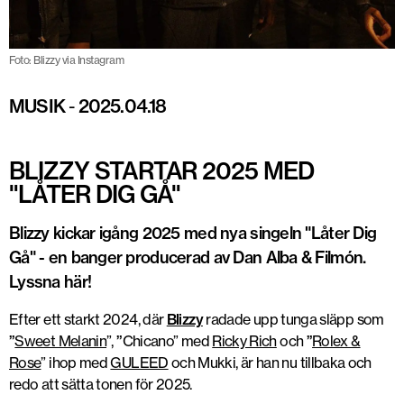
Foto: Blizzy via Instagram
MUSIK
-
2025.04.18
BLIZZY STARTAR 2025 MED
"LÅTER DIG GÅ"
Blizzy kickar igång 2025 med nya singeln "Låter Dig
Gå" - en banger producerad av Dan Alba & Filmón.
Lyssna här!
Efter ett starkt 2024, där
Blizzy
radade upp tunga släpp som
”
Sweet Melanin
”
,
”
Chicano”
med
Ricky Rich
och
”
Rolex &
Rose
”
ihop med
GULEED
och Mukki, är han nu tillbaka och
redo att sätta tonen för 2025.