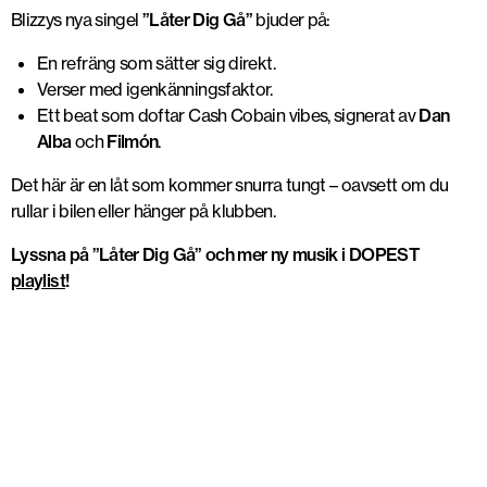
Blizzys nya singel
”Låter Dig Gå”
bjuder på:
En refräng som sätter sig direkt.
Verser med igenkänningsfaktor.
Ett beat som doftar
Cash Cobain vibes
, signerat av
Dan
Alba
och
Filmón
.
Det här är en låt som kommer snurra tungt – oavsett om du
rullar i bilen eller hänger på klubben.
Lyssna på ”Låter Dig Gå” och mer ny musik i DOPEST
playlist
!